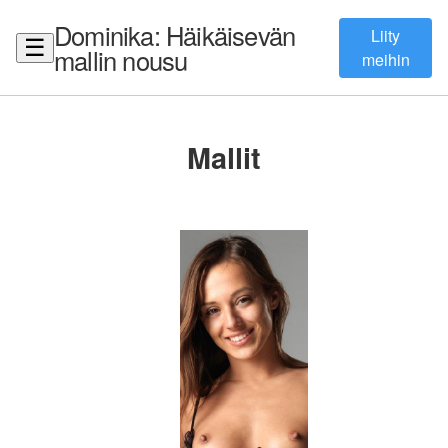
Dominika: Häikäisevän
Liity
☰
mallin nousu
meihin
Mallit