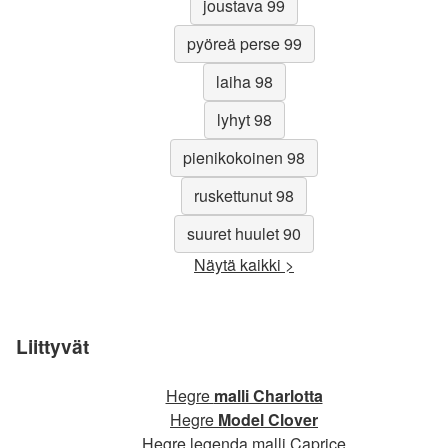
joustava 99
pyöreä perse 99
laiha 98
lyhyt 98
pienikokoinen 98
ruskettunut 98
suuret huulet 90
Näytä kaikki >
Liittyvät
Hegre
malli Charlotta
Hegre
Model Clover
Hegre legenda malli Caprice